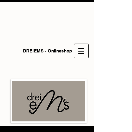
DREIEMS - Onlineshop