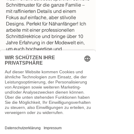
Schnittmuster für die ganze Familie –
mit raffinierten Details und einem
Fokus auf einfache, aber stilvolle
Designs. Perfekt für Nähanfänger! Ich
arbeite mit einer professionellen
Schnittdirektrice und bringe über 10
Jahre Erfahrung in der Modewelt ein,
um euch hochwertige und
durchdachte Schnittmuster mit einer
ausführlichen bebilderten Anleitung zu
bieten. Ergänzt werden meine
Schnittmuster mit Nähguides, in
dennen ich mein Wissen an euch
weitergeben möchte.
Liebste Grüße!
Eure
Manja
Our Vision