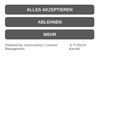
© 2016 by drei eM's, Manja Krafczyk, Alle
Rechte vorbehalten
RECHTLICHES
AGB
Widerrufsbelehrung
Datenschutz
Zahlung und Versand
Impressum
Vertrag widerrufen