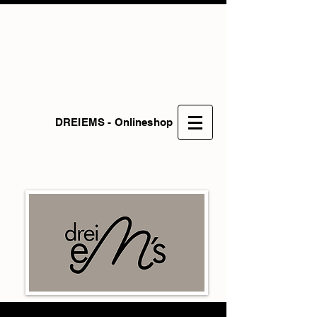
DREIEMS - Onlineshop