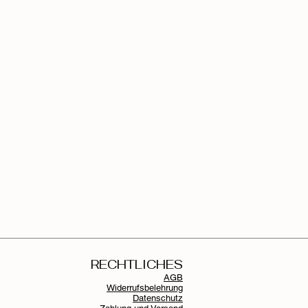
RECHTLICHES
AGB
Widerrufsbelehrung
Datenschutz