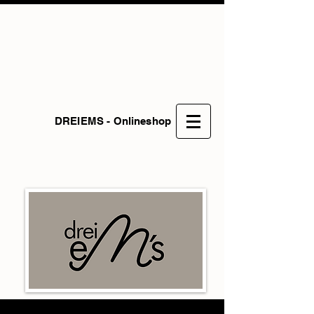
DREIEMS - Onlineshop