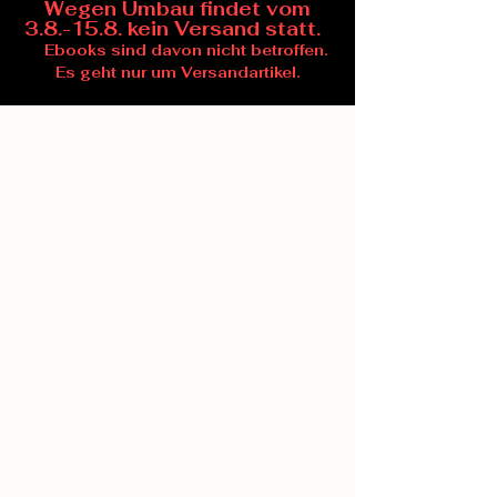
Wegen Umbau findet vom
3.8.-15.8. kein Versand statt.
Ebooks sind davon nicht betroffen.
Es geht nur um Versandartikel.
Leider ist das gewünschte Produkt nicht lieferbar
Produkte suchen
Mein Benutzerkonto
Bestellungen verfolgen
Favoriten
Warenkorb
Preise anzeigen in:
EUR