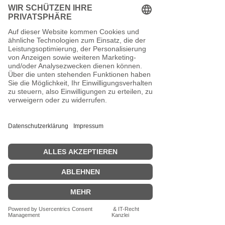
Lieferzeiten bestellt, versenden wir die Ware
in einer gemeinsamen Sendung, sofern wir
keine abweichenden Vereinbarungen mit
Ihnen getroffen haben. Die Lieferzeit
bestimmt sich in diesem Fall nach dem
Artikel mit der längsten Lieferzeit den Sie
bestellt haben.
Zahlungsmöglichkeiten- Vorkasse per
Überweisung
- Zahlung per PayPal
Detaillierte Informationen zu den einzelnen
Zahlungsmöglichkeiten
1. Vorkasse per Banküberweisung
Überweisen Sie uns den Rechnungsbetrag
unter Angabe des Verwendungszwecks
bequem auf unser Bankkonto innerhalb von
7 Tagen. Unsere Bankverbindung sowie den
Überweisungszweck teilen wir Ihnen im
Rahmen der Bestellabwicklung gesondert
per E-Mail mit.
2. PayPal