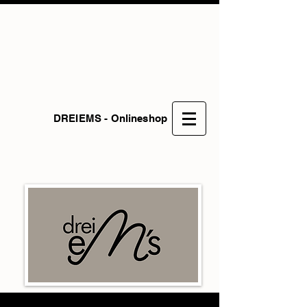
DREIEMS - Onlineshop