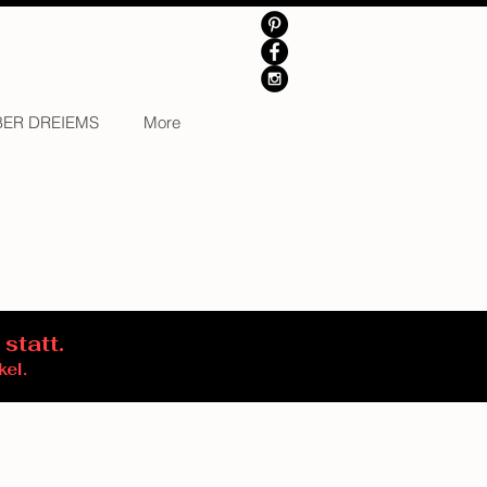
BER DREIEMS
More
 statt.
kel.