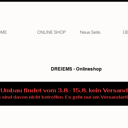
OME
ONLINE SHOP
Neue Seite
Ü
DREIEMS - Onlineshop
Umbau findet vom 3.8.-15.8. kein Versand
sind davon nicht betroffen. Es geht nur um Versandarti