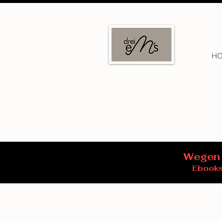
H
Wegen 
Ebooks 
Shop
/
Papierschnittmuster