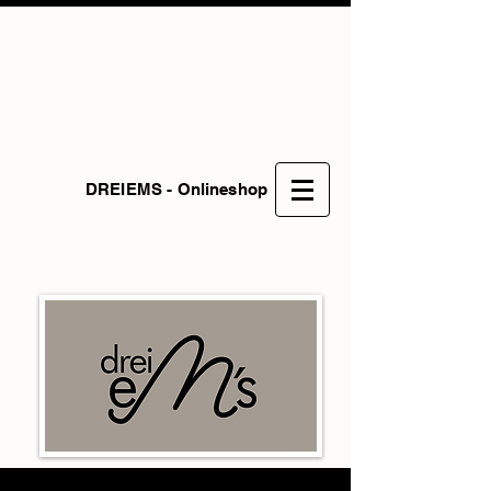
DREIEMS - Onlineshop