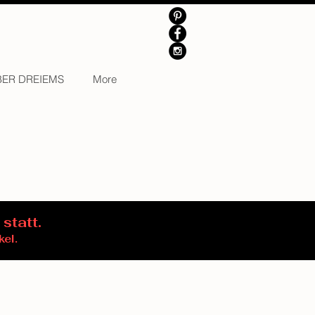
BER DREIEMS
More
 statt.
kel.