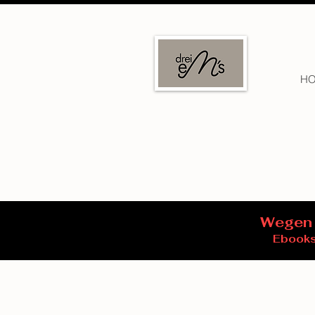
H
Wegen 
Ebooks 
Shop
/
Ebooks (PDF-Schnittmuster)
/
Taschen