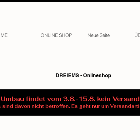
OME
ONLINE SHOP
Neue Seite
Ü
DREIEMS - Onlineshop
Umbau findet vom 3.8.-15.8. kein Versand
sind davon nicht betroffen. Es geht nur um Versandarti